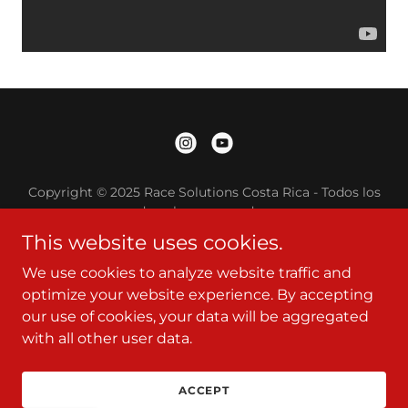
Copyright © 2025 Race Solutions Costa Rica - Todos los
derechos reservados.
This website uses cookies.
INICIO
We use cookies to analyze website traffic and
NOSOTROS
optimize your website experience. By accepting
CONTACTO
our use of cookies, your data will be aggregated
HISTORICO DE RESULTADOS
with all other user data.
ACCEPT